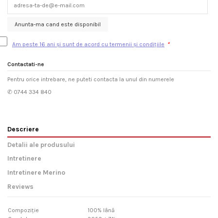
Anunta-ma cand este disponibil
Am peste 16 ani și sunt de acord cu termenii și condițiile
*
Contactati-ne
Pentru orice intrebare, ne puteti contacta la unul din numerele
✆ 0744 334 840
Descriere
Detalii ale produsului
Intretinere
Intretinere Merino
Reviews
Compoziție
100% lână