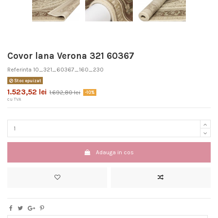
Covor lana Verona 321 60367
Referinta
10_321_60367_160_230
Stoc epuizat
1.523,52 lei
1.692,80 lei
-10%
cu TVA
Adauga in cos