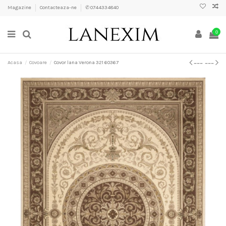
Magazine
Contacteaza-ne
✆ 0744334840
0
Acasa
Covoare
Covor lana Verona 321 60367