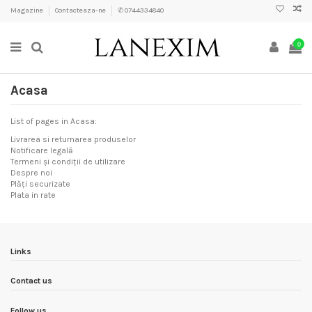
Magazine
Contacteaza-ne
✆ 0744334840
0
Acasa
List of pages in Acasa:
Livrarea si returnarea produselor
Notificare legală
Termeni și condiții de utilizare
Despre noi
Plăți securizate
Plata in rate
Links
Contact us
Follow us