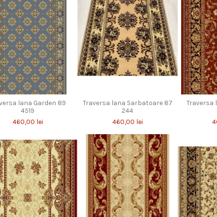
versa lana Garden 89
Traversa lana Sarbatoare 87
Traversa 
4519
244
460,00 lei
460,00 lei
4