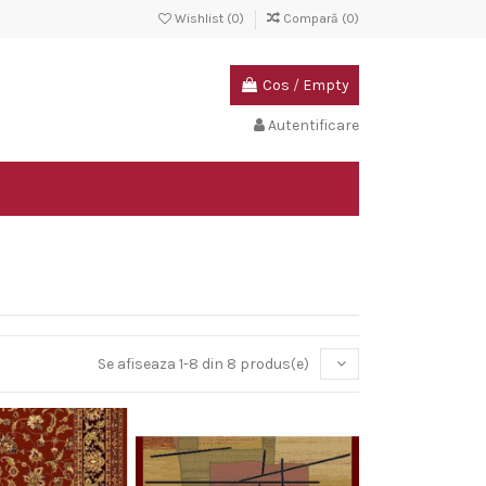
Wishlist (
0
)
Compară (
0
)
Cos
/
Empty
Autentificare
Se afiseaza 1-8 din 8 produs(e)