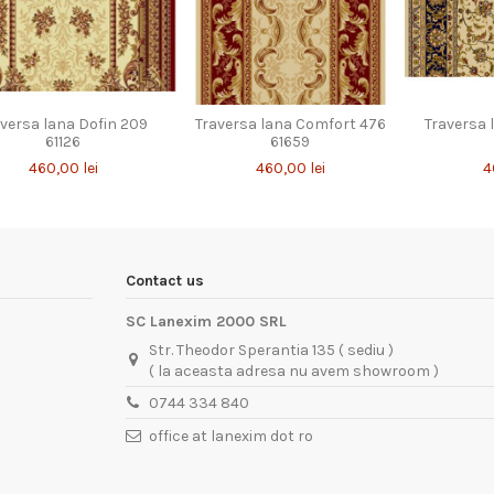
aversa lana Dofin 209
Traversa lana Comfort 476
Traversa 
61126
61659
460,00 lei
460,00 lei
4
Contact us
SC Lanexim 2000 SRL
Str. Theodor Sperantia 135 ( sediu )
( la aceasta adresa nu avem showroom )
0744 334 840
office at lanexim dot ro