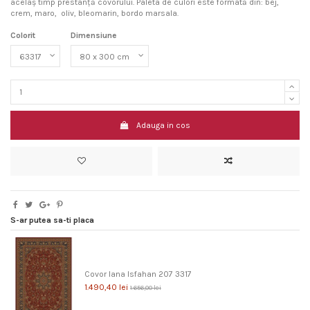
acelaș timp prestanță covorului. Paleta de culori este formată din: bej,
crem, maro, oliv, bleomarin, bordo marsala.
Colorit
Dimensiune
Adauga in cos
S-ar putea sa-ti placa
Covor lana Isfahan 207 3317
1.490,40 lei
1.656,00 lei