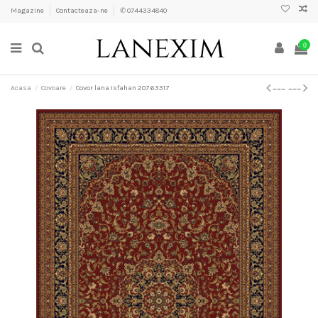
Magazine
Contacteaza-ne
✆ 0744334840
0
Acasa
Covoare
Covor lana Isfahan 207 63317