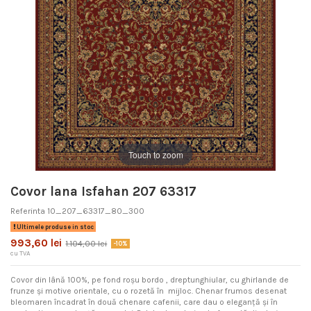
Touch to zoom
Covor lana Isfahan 207 63317
Referinta
10_207_63317_80_300
Ultimele produse in stoc
993,60 lei
1.104,00 lei
-10%
cu TVA
Covor din lână 100%, pe fond roșu bordo , dreptunghiular, cu ghirlande de
frunze și motive orientale, cu o rozetă în mijloc. Chenar frumos desenat
bleomaren încadrat în două chenare cafenii, care dau o eleganță și în