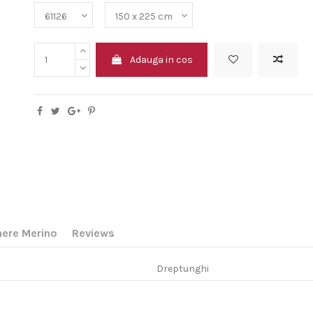
Adauga in cos
inere Merino
Reviews
Dreptunghi