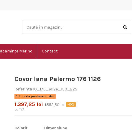
acaminte Merino
Contact
Covor lana Palermo 176 1126
Referinta
10_176_61126_150_225
Ultimele produse in stoc
1.397,25 lei
1.552,50 lei
-10%
cu TVA
Colorit
Dimensiune