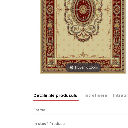
Hover to zoom
Detalii ale produsului
Intretinere
Intret
Forma
In stoc
1 Produse