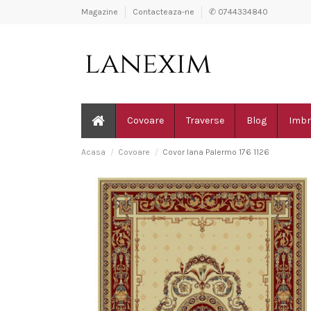
Magazine
Contacteaza-ne
✆ 0744334840
Covoare
Traverse
Blog
Imbr
Acasa
Covoare
Covor lana Palermo 176 1126