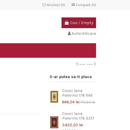
Wishlist (
0
)
Compară (
0
)
Cos
/
Empty
Autentificare
S-ar putea sa-ti placa
Covor lana
Palermo 176 1149
666,54 lei
740,60 lei
Covor lana
Palermo 176 3317
3.622,50 lei