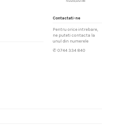
4.025,00 lei
Contactati-ne
Pentru orice intrebare,
ne puteti contacta la
unul din numerele
✆ 0744 334 840