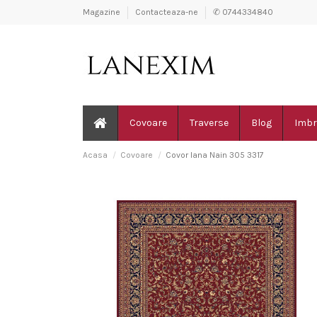
Magazine
Contacteaza-ne
✆ 0744334840
Covoare
Traverse
Blog
Imbr
Acasa
Covoare
Covor lana Nain 305 3317