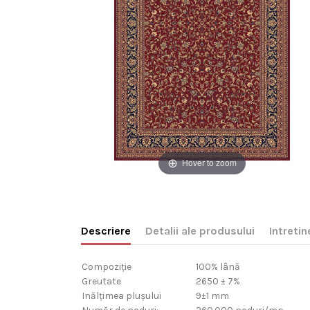
Hover to zoom
Descriere
Detalii ale produsului
Intretin
Compoziție
100% lână
Greutate
2650 ± 7%
Inălțimea plușului
9±1 mm