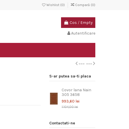
Wishlist (
0
)
Compară (
0
)
Cos
/
Empty
Autentificare
S-ar putea sa-ti placa
Covor lana Nain
305 3658
993,60 lei
1.104,00 lei
Contactati-ne