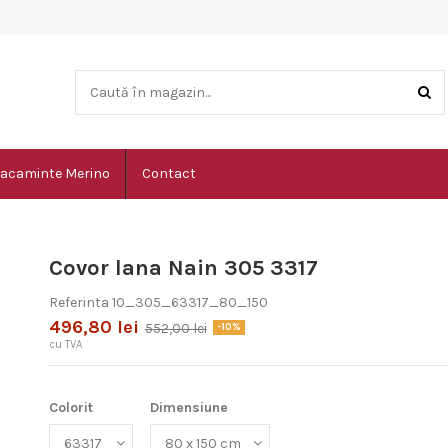
acaminte Merino
Contact
Covor lana Nain 305 3317
Referinta
10_305_63317_80_150
496,80 lei
552,00 lei
-10%
cu TVA
Colorit
Dimensiune