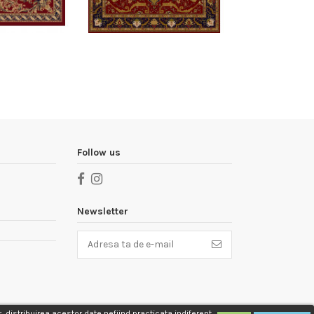
Follow us
Newsletter
, distribuirea acestor date nefiind practicata indiferent