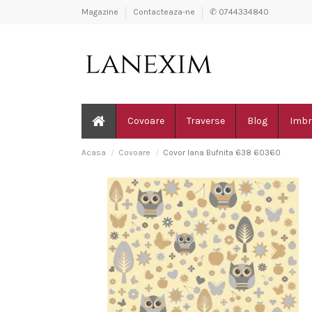
Magazine
Contacteaza-ne
✆ 0744334840
Covoare
Traverse
Blog
Imbr
Acasa
Covoare
Covor lana Bufnita 638 60360