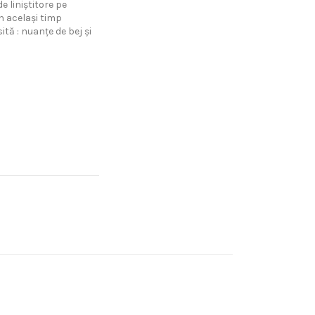
 liniștitore pe
în același timp
tă : nuanțe de bej și