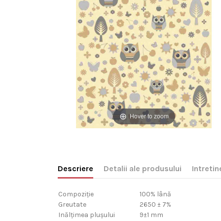
Hover to zoom
Descriere
Detalii ale produsului
Intretin
Compoziție
100% lână
Greutate
2650 ± 7%
Inălțimea plușului
9±1 mm