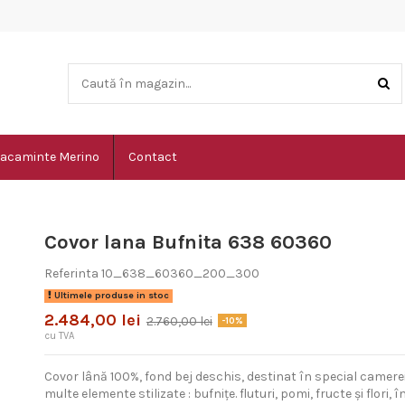
acaminte Merino
Contact
Covor lana Bufnita 638 60360
Referinta
10_638_60360_200_300
Ultimele produse in stoc
2.484,00 lei
2.760,00 lei
-10%
cu TVA
Covor lână 100%, fond bej deschis, destinat în special camerei
multe elemente stilizate : bufnițe. fluturi, pomi, fructe și flori,