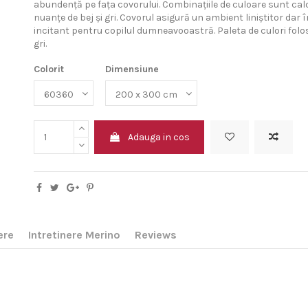
abundență pe fața covorului. Combinațiile de culoare sunt calde
nuanțe de bej și gri. Covorul asigură un ambient liniștitor dar 
incitant pentru copilul dumneavooastră. Paleta de culori folosi
gri.
Colorit
Dimensiune
Adauga in cos
ere
Intretinere Merino
Reviews