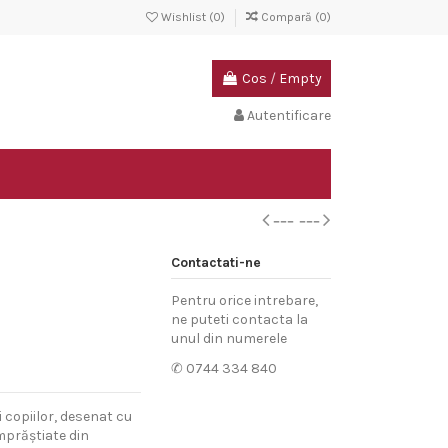
Wishlist (
0
)
Compară (
0
)
Cos
/
Empty
Autentificare
Contactati-ne
Pentru orice intrebare,
ne puteti contacta la
unul din numerele
✆ 0744 334 840
 copiilor, desenat cu
 împrăștiate din