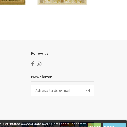
Follow us
Newsletter
, distribuirea acestor date nefiind practicata indiferent