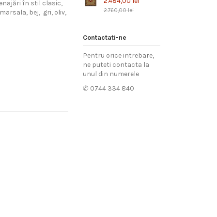
2.484,00 lei
ajări în stil clasic,
2.760,00 lei
arsala, bej, gri, oliv,
Contactati-ne
Pentru orice intrebare,
ne puteti contacta la
unul din numerele
✆ 0744 334 840