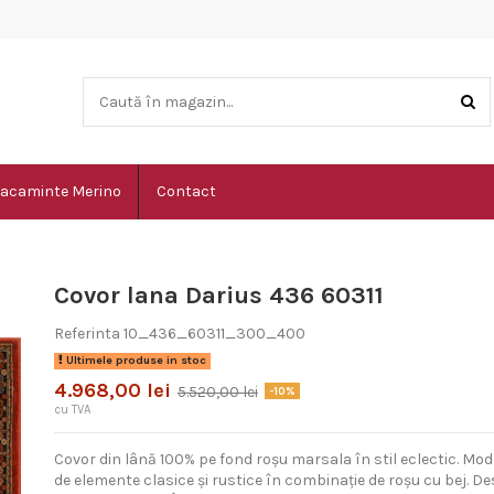
acaminte Merino
Contact
Covor lana Darius 436 60311
Referinta
10_436_60311_300_400
Ultimele produse in stoc
4.968,00 lei
5.520,00 lei
-10%
cu TVA
Covor din lână 100% pe fond roșu marsala în stil eclectic. Mod
de elemente clasice și rustice în combinație de roșu cu bej. Des