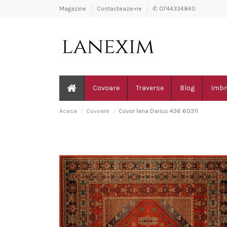
Magazine
Contacteaza-ne
✆ 0744334840
Covoare
Traverse
Blog
Imbr
Acasa
Covoare
Covor lana Darius 436 60311