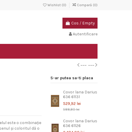
Wishlist (
0
)
Compară (
0
)
Cos
/
Empty
Autentificare
S-ar putea sa-ti placa
Covor lana Darius
636 61131
529,92 lei
588,80 lei
Covor lana Darius
elul este o combinație
636 61126
enul și coloritul dă o