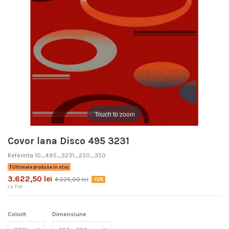
Touch to zoom
Covor lana Disco 495 3231
Referinta
10_495_3231_250_350
Ultimele produse in stoc
3.622,50 lei
4.025,00 lei
-10%
cu TVA
Colorit
Dimensiune