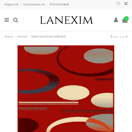
Magazine
Contacteaza-ne
✆ 0744334840
0
Acasa
Covoare
Covor lana Disco 495 3231