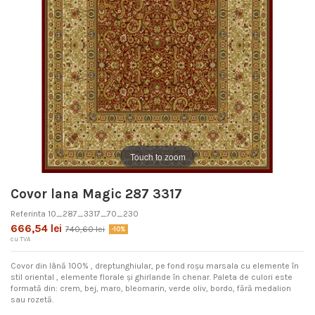
Touch to zoom
Covor lana Magic 287 3317
Referinta
10_287_3317_70_230
666,54 lei
740,60 lei
-10%
cu TVA
Covor din lână 100% , dreptunghiular, pe fond roșu marsala cu elemente în
stil oriental , elemente florale și ghirlande în chenar. Paleta de culori este
formată din: crem, bej, maro, bleomarin, verde oliv, bordo, fără medalion
sau rozetă.