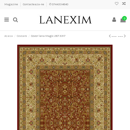
Magazine
Contacteaza-ne
✆ 0744334840
0
Acasa
Covoare
Covor lana Magic 287 3317