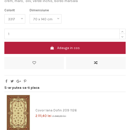
crem, maro, oliv, verde închis, bordo marsala
Colorit
Dimensiune
Adauga in cos
S-ar putea sa-ti placa
Covor lana Dofin 209 1126
2.111,40 lei
2.346,00 lei