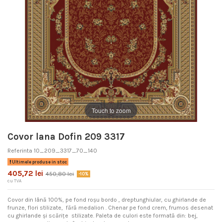
Touch to zoom
Covor lana Dofin 209 3317
Referinta
10_209_3317_70_140
Ultimele produse in stoc
405,72 lei
450,80 lei
-10%
cu TVA
Covor din lână 100%, pe fond roșu bordo , dreptunghiular, cu ghirlande de
frunze, flori stilizate, fără medalion . Chenar pe fond crem, frumos desenat
cu ghirlande și scărițe stilizate. Paleta de culori este formată din: bej,