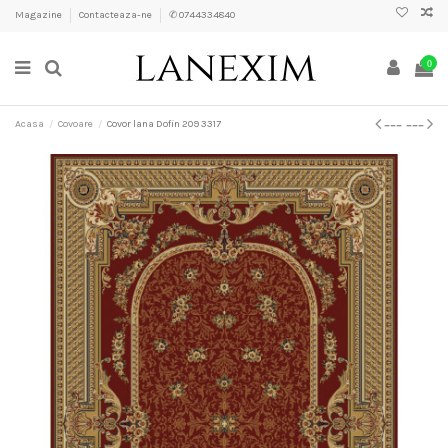
Magazine
Contacteaza-ne
✆ 0744334840
0
Acasa
Covoare
Covor lana Dofin 209 3317