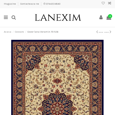
Magazine
Contacteaza-ne
✆ 0744334840
0
Acasa
Covoare
Covor lana Veramin 70 1126