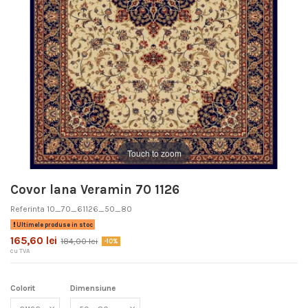
Touch to zoom
Covor lana Veramin 70 1126
Referinta
10_70_61126_50_80
Ultimele produse in stoc
165,60 lei
184,00 lei
-10%
cu TVA
Colorit
Dimensiune