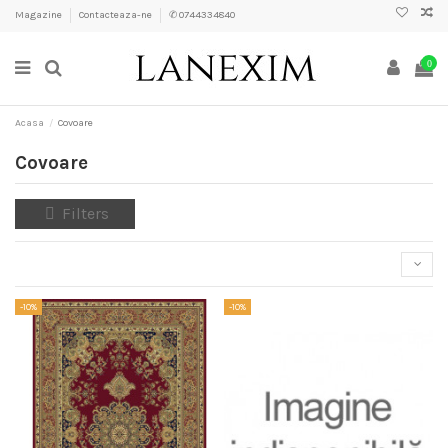
Magazine
Contacteaza-ne
✆ 0744334840
0
Acasa
Covoare
Covoare
Filters
-10%
-10%