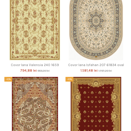
Covor lana Valensia 240 1659
Covor lana Isfahan 207 61834 oval
794,88 lei
1.581,48 lei
883,20 lei
1.757,20 lei
-10%
-10%