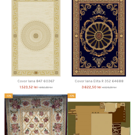
Covor lana 847 60367
Covor lana Elita R 352 64688
1.523,52 lei
3.622,50 lei
1.692,80 lei
4.025,00 lei
-10%
-10%