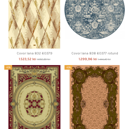
Covor lana 832 60379
Covor lana 838 60377 rotund
1.523,52 lei
1.299,96 lei
1.692,80 lei
1.444,40 lei
-10%
-10%