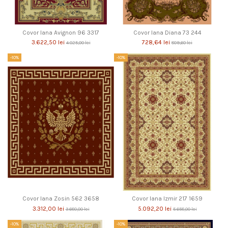
Covor lana Avignon 96 3317
Covor lana Diana 73 244
3.622,50 lei
728,64 lei
4.025,00 lei
809,60 lei
-10%
-10%
Covor lana Zosin 562 3658
Covor lana Izmir 217 1659
3.312,00 lei
5.092,20 lei
3.680,00 lei
5.658,00 lei
-10%
-10%