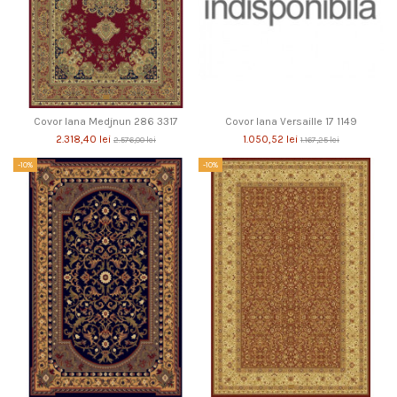
Covor lana Medjnun 286 3317
Covor lana Versaille 17 1149
2.318,40 lei
1.050,52 lei
2.576,00 lei
1.167,25 lei
-10%
-10%