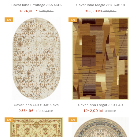
Covor lana Ermitage 265 4146
Covor lana Magic 287 63658
1.324,80 lei
952,20 lei
1.472,00 lei
1.058,00 lei
-10%
-10%
Covor lana 749 60365 oval
Covor lana Fregat 250 1149
2.334,96 lei
1.242,00 lei
2.594,40 lei
1.380,00 lei
-10%
-10%