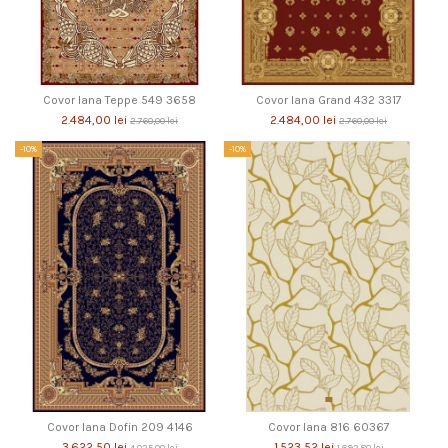
Covor lana Teppe 549 3658
Covor lana Grand 432 3317
2.484,00 lei
2.484,00 lei
2.760,00 lei
2.760,00 lei
-10%
-10%
Covor lana Dofin 209 4146
Covor lana 816 60367
3.622,50 lei
1.523,52 lei
4.025,00 lei
1.692,80 lei