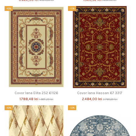
-10%
-10%
Covor lana Elita 252 61126
Covor lana Hassan 67 3317
1.788,48 lei
2.484,00 lei
1.987,20 lei
2.760,00 lei
-10%
-10%