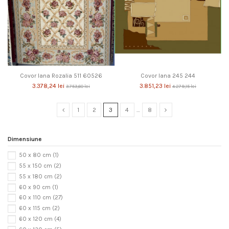
Covor lana Rozalia 511 60526
Covor lana 245 244
3.378,24 lei
3.851,23 lei
3.753,60 lei
4.279,15 lei
1
2
3
4
…
8
Dimensiune
50 x 80 cm
(1)
55 x 150 cm
(2)
55 x 180 cm
(2)
60 x 90 cm
(1)
60 x 110 cm
(27)
60 x 115 cm
(2)
60 x 120 cm
(4)