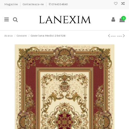
Magazine
Contacteaza-ne
✆ 0744334840
0
Acasa
Covoare
Covor lana Medici 294 1126