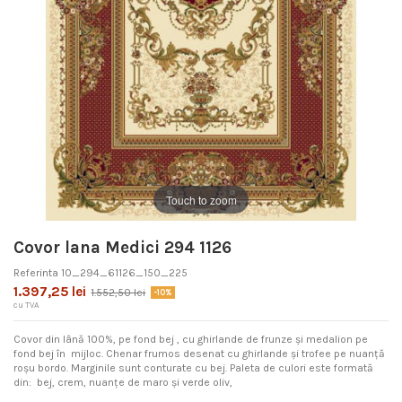
Touch to zoom
Covor lana Medici 294 1126
Referinta
10_294_61126_150_225
1.397,25 lei
1.552,50 lei
-10%
cu TVA
Covor din lână 100%, pe fond bej , cu ghirlande de frunze și medalion pe
fond bej în mijloc. Chenar frumos desenat cu ghirlande și trofee pe nuanță
roșu bordo. Marginile sunt conturate cu bej. Paleta de culori este formată
din: bej, crem, nuanțe de maro și verde oliv,