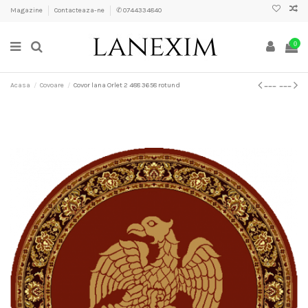
Magazine
Contacteaza-ne
✆ 0744334840
0
Acasa
Covoare
Covor lana Orlet 2 488 3658 rotund