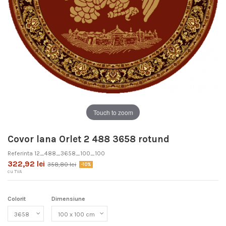
Touch to zoom
Covor lana Orlet 2 488 3658 rotund
Referinta
12_488_3658_100_100
322,92 lei
358,80 lei
-10%
cu TVA
Colorit
Dimensiune