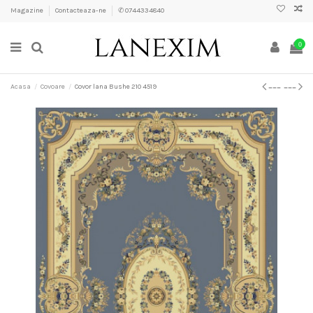
Magazine
Contacteaza-ne
✆ 0744334840
0
Acasa
Covoare
Covor lana Bushe 210 4519