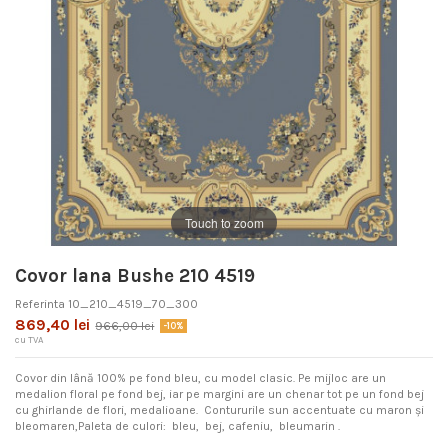
Touch to zoom
Covor lana Bushe 210 4519
Referinta
10_210_4519_70_300
869,40 lei
966,00 lei
-10%
cu TVA
Covor din lână 100% pe fond bleu, cu model clasic. Pe mijloc are un
medalion floral pe fond bej, iar pe margini are un chenar tot pe un fond bej
cu ghirlande de flori, medalioane. Contururile sun accentuate cu maron și
bleomaren,Paleta de culori: bleu, bej, cafeniu, bleumarin .