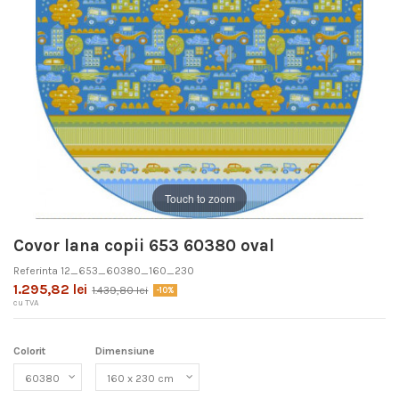
Touch to zoom
Covor lana copii 653 60380 oval
Referinta
12_653_60380_160_230
1.295,82 lei
1.439,80 lei
-10%
cu TVA
Colorit
Dimensiune