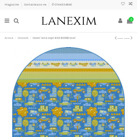
Magazine
Contacteaza-ne
✆ 0744334840
0
Acasa
Covoare
Covor lana copii 653 60380 oval