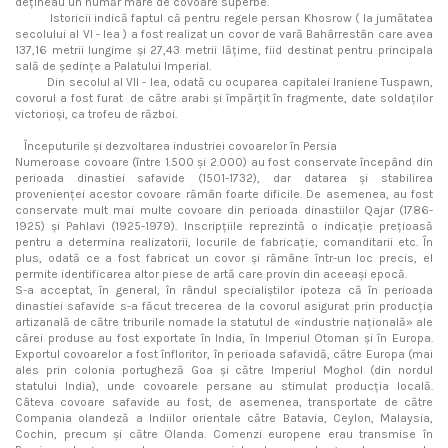
dețineau un număr mare de covoare superbe.
Istoricii indică faptul că pentru regele persan Khosrow ( la jumătatea
secolului al VI - lea ) a fost realizat un covor de vară Bahârrestân care avea
137,16 metrii lungime și 27,43 metrii lățime, fiid destinat pentru principala
sală de ședințe a Palatului Imperial.
Din secolul al VII - lea, odată cu ocuparea capitalei Iraniene Tuspawn,
covorul a fost furat de către arabi și împărțit în fragmente, date soldaților
victorioși, ca trofeu de război.
Începuturile și dezvoltarea industriei covoarelor în Persia
Numeroase covoare (între 1.500 și 2.000) au fost conservate începând din
perioada dinastiei safavide (1501-1732), dar datarea și stabilirea
provenienței acestor covoare rămân foarte dificile. De asemenea, au fost
conservate mult mai multe covoare din perioada dinastiilor Qajar (1786-
1925) și Pahlavi (1925-1979). Inscripțiile reprezintă o indicație prețioasă
pentru a determina realizatorii, locurile de fabricație, comanditarii etc. În
plus, odată ce a fost fabricat un covor și rămâne într-un loc precis, el
permite identificarea altor piese de artă care provin din aceeași epocă.
S-a acceptat, în general, în rândul specialiștilor ipoteza că în perioada
dinastiei safavide s-a făcut trecerea de la covorul asigurat prin producția
artizanală de către triburile nomade la statutul de «industrie națională» ale
cărei produse au fost exportate în India, în Imperiul Otoman și în Europa.
Exportul covoarelor a fost înfloritor, în perioada safavidă, către Europa (mai
ales prin colonia portugheză Goa și către Imperiul Moghol (din nordul
statului India), unde covoarele persane au stimulat producția locală.
Câteva covoare safavide au fost, de asemenea, transportate de către
Compania olandeză a Indiilor orientale către Batavia, Ceylon, Malaysia,
Cochin, precum și către Olanda. Comenzi europene erau transmise în