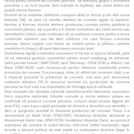
Persia pentru țeserea de covoare speciale : de exemplu, grupul « covoarele
poloneze » au fost țesute, fără îndoială, la Ispahan, dar unele dintre ele
poartă stema Poloniei.
Pornind de la relatările călătorilor europeni aflați în Persia și din alte surse
textuale [16], se pare că existau ateliere de covoare regale la Ispahan,
Kashan și Kerman. Aceste ateliere produceau covoare pentru palatele și
moscheile șahului, dar și pentru a fi oferite monarhilor din țările vecine sau
demnitarilor străini, unde continuau să se realizeze covoare pentru a onora
comenzile nobilimii sau ale altor cetățeni. Cei care făceau comanda
furnizau atunci capital sub formă de materii prime și plăteau salariile
meșterilor în timpul cât dura fabricarea covorului dorit.
Dezvoltarea rapidă a industriei covoarelor în Persia, în epoca safavidă, pare
să se datoreze gustului suveranilor pentru acest meșteșug de artizanat.
Șahii persani Ismail I (1487-1524), apoi Tahmasp I (1524-1576) și Abbas I cel
Mare (1587-1629) sunt recunoscuți pentru interesul manifestat pentru
producția de covoare. S-a presupus chiar că ultimii doi suverani citați s-ar
fi implicat personal în producția de covoare, mai ales prin desenarea
motivelor artistice [17]. În decursul domniei lor, producțiile de covoare
persane au fost cele mai importante din întreaga epocă safavidă.
Deși monarhii din dinastia safavidă transformaseră fabricarea covoarelor
într-o industrie națională, triburile nomade și micile ateliere urbane au
continuat să producă covoare persane, inclusiv după invazia afgană din
anul 1722, care a pus capăt perioadei de domnie a dinastiei sus-amintite —
deci și sprijinului acordat în favoarea producției de covoare. Totuși s-a
demonstrat că Nadir Shah (1736-1747), fondatorul dinastiei afsharide și
Muhammad Karim Han (1760-1779), fondatorul dinastiei Zand, au poruncit
realizarea de covoare în sudul Persiei, reînnoind astfel mecenatul regal.
Acesta a devenit politică de stat odată cu instaurarea dinastiei Qajar în