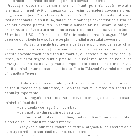
la o reînnoire a tehnicii de confecționare a covoarelor persane.
Producția covoarelor persane s-a diminuat puternic după revoluția
islamică din anul 1979 din cauză că noul regim consideră covoarele drept
un „tezaur național” și refuză să le exporte în Occident. Această politică a
fost abandonată în anul 1984, dată fiind importanța covoarelor ca sursă de
venituri externe pentru Iran. Exporturile cunosc un nou avânt la sfârșitul
anilor '80 și al războiului dintre Iran și Irak. Ele s-au triplat ca valoare (de la
35 milioane US$ la 110 milioane US$) , în perioada martie-august 1986 —
ceea ce contribuie la o scădere pe plan mondial a prețului covoarelor.
Astăzi, tehnicile tradiționale de țesere sunt reactualizate, chiar
dacă producerea majorității covoarelor se realizează în mod mecanizat.
Aceste covoare tradiționale țesute manual, cu deosebire de către copii și
femei, ale căror degete subțiri produc un număr mai mare de noduri pe
dm2 și sunt mai calitative și mai scumpe decât cele realizate mecanizat.
Pot fi admirate numeroase piese foarte fine în ”Muzeul Covorului din Iran”
din capitala Teheran.
Astăzi majoritatea producției de covoare se realizeaza pe masini
de țesut mecanice și automate, cu o viteză mai mult mare realizându-se
cantități importante.
De regulă pentru realizarea covoarelor plușate sunt necesare
minimtrei tipuri de fire :
- de urzeală - de regulă din bumbac
- de batatură - din in, cânepă sau iută
- firul pentru pluș - din lână, mătase, lână în amstec cu fibre
sintetice sau în totalitate fibre sintetice.
Desigur din punct de vedere calitativ și al gradului de comfort cele
cu pluș de mătase sau lână sunt net superioare.