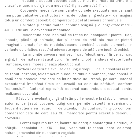
Producția acestor covoare este cu mult mai mare ca urmare a
vitezei de lucru a utilajelor, a mecanizării și automatizării lor.
Covoarele mecanice comparativ cu cele executate manual sunt
mai puțin calitative ca structură - nr. de noduri și greutate - dar asigură
totuși un comfort deosebit, comparativ cu cel al covoarelor manuale.
Calitatea și natura materiilor prime asigură și o longevitate mare -
40 - 50 de ani - a covoarelor mecanice.
Desenatura este inspirată de tot ce ne înconjoară : plante, flori,
insecte, păsări și animale, dar și opere de artă ale marilor pictori.
Imaginația creatorilor de modele/desene combină aceste elemente, in
variante coloristice, rezutînd adevarate opere de artă care încântă ochiul.
La anumite covoare mai vechi sau folosit uneori fir de aur sau
argint, fir de mătase răsucit cu un fir metalic, obținându-se efecte foarte
frumoase, care impresionează plăcut ochiul.
Războiul de țesut a evoluat dealungul timpului de la primitivul război
de țesut orizontal, folosit acum numai de triburile nomade, care constă în
două bare paralele între care se întind firele de urzeală, pe care lucrează
executantul îmbinând firele de urzeală cu cele de bătătură, conform
”cartonului” . Cartonul reprezintă desenul care trebuie executat pentru
realizarea covorului.
Războiul a evoluat ajungând în timpurile noastre la războiul mecanic
automat de țesut covoare, utilaj care permite datorită mecanismului
Jaquard acționarea fiecărui fir de urzeală, individual sau în grup conform
comenzilor date de card sau CD, memorate pentru execuția desenului
covorului.
Pentru vopsirea firelor, înainte de apariția coloranților sintetici, la
sfârșitul secolului al XIX - lea, vopsitorii foloseau doar coloranți
naturali,provenind din substanțe vegetale.