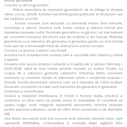
Motive decorative
Covoare cu decor geometric
Motive animaliere de inspirație geometrică: de la stânga la dreapta
câine, cocoș, cămilă. Acestea reprezintă gustul particular al artizanului sau
ale tradițiilor unui trib.
Aceste covoare sunt decorate cu elemente lineare (linii verticale,
orizontale și oblice). Desenul este foarte simplu și adesea format prin
repetarea aceluiași motiv. Desenele geometrice se găsesc cel mai adesea
pe covoarele nomazilor din micile sale din Anatolia și din Caucaz. Motivele
geometrice s-au transmis din generație în generație; pentru un ochi format
este ușor de a recunoaște tribul de unde provin aceste covoare.
Covoare cu desene curbilinii sau florale
Acestea sunt rezultatul unei evoluții care a succedat artei islamice, căreia
îi aparțin.
Aceasta este epoca dinastiei safavide și în particular a șahului Tahmasp I
(1523-1576) când au fost create primele covoare cu motive florale, cu
scopul de a satisface gusturile safavizilor. Diferența dintre covoarele
nomazilor și covoarele florale se datorează rolului « meșterului popular »
(ostad). Acesta desenează cartonul care va fi reprodus de către țesători.
Desenele covoarelor nomade sunt transmise din generație în generație.
Simboluri și semnificație
Covorul a îndeplinit întotdeauna în Orient o funcție dublă, practică și
simbolică, al căror sens se pierde uneori în actualitate. El constituie un
spațiu magic unde marginile reprezintă elementele terestre realizate
pentru apărarea câmpului, locuit de către sfera universului și de divinitate.
[18]
Una dintre decorațiile cele mai comune este arborele, arborele vieții, care
reprezintă fertilitatea, continuitatea și servește drept legătură între