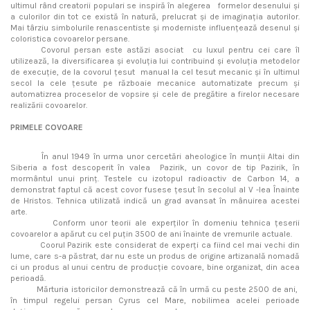
ultimul rând creatorii populari se inspiră în alegerea formelor desenului și
a culorilor din tot ce există în natură, prelucrat și de imaginația autorilor.
Mai târziu simbolurile renascentiste și moderniste influențează desenul și
coloristica covoarelor persane.
Covorul persan este astăzi asociat cu luxul pentru cei care îl
utilizează, la diversificarea și evoluția lui contribuind și evoluția metodelor
de execuție, de la covorul țesut manual la cel tesut mecanic și în ultimul
secol la cele țesute pe războaie mecanice automatizate precum și
automatizrea proceselor de vopsire și cele de pregătire a firelor necesare
realizării covoarelor.
PRIMELE COVOARE
În anul 1949 în urma unor cercetări aheologice în munții Altai din
Siberia a fost descoperit în valea Pazirik, un covor de tip Pazirik, în
mormântul unui prinț. Testele cu izotopul radioactiv de Carbon 14, a
demonstrat faptul că acest covor fusese țesut în secolul al V -lea Înainte
de Hristos. Tehnica utilizată indică un grad avansat în mânuirea acestei
arte.
Conform unor teorii ale experților în domeniu tehnica țeserii
covoarelor a apărut cu cel puțin 3500 de ani înainte de vremurile actuale.
Coorul Pazirik este considerat de experți ca fiind cel mai vechi din
lume, care s-a păstrat, dar nu este un produs de origine artizanală nomadă
ci un produs al unui centru de producție covoare, bine organizat, din acea
perioadă.
Mărturia istoricilor demonstrează că în urmă cu peste 2500 de ani,
în timpul regelui persan Cyrus cel Mare, nobilimea acelei perioade