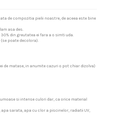
ata de compozitia pielii noastre, de aceea este bine
alam asa des.
30% din greutatea ei fara a o simti uda.
 (se poate decolora).
ei de matase, in anumite cazuri o pot chiar dizolva)
moase si intense culori dar, ca orice material
apa sarata, apa cu clor a piscinelor, radiatii UV,