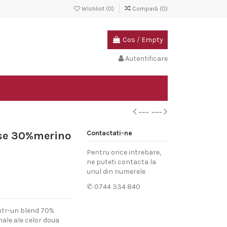
Wishlist (
0
)
Compară (
0
)
Cos
/
Empty
Autentificare
Contactati-ne
ase 30%merino
Pentru orice intrebare,
ne puteti contacta la
unul din numerele
✆ 0744 334 840
intr-un blend 70%
ale ale celor doua