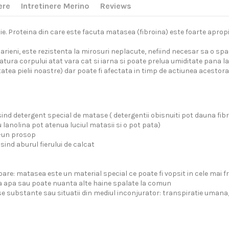
ere
Intretinere Merino
Reviews
ie. Proteina din care este facuta matasea (fibroina) este foarte apropi
rieni, este rezistenta la mirosuri neplacute, nefiind necesar sa o sp
tura corpului atat vara cat si iarna si poate prelua umiditate pana la 
tea pielii noastre) dar poate fi afectata in timp de actiunea acestora
ind detergent special de matase ( detergentii obisnuiti pot dauna fibr
u lanolina pot atenua luciul matasii si o pot pata)
r-un prosop
ind aburul fierului de calcat
: matasea este un material special ce poate fi vopsit in cele mai fru
a apa sau poate nuanta alte haine spalate la comun
rse substante sau situatii din mediul inconjurator: transpiratie umana, 