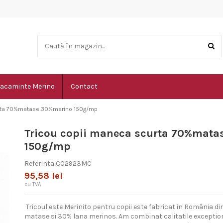
acaminte Merino
Contact
urta 70%matase 30%merino 150g/mp
Tricou copii maneca scurta 70%mat
150g/mp
Referinta
C02923MC
95,58 lei
cu TVA
Tricoul este Merinito pentru copii este fabricat in România d
matase si 30% lana merinos. Am combinat calitatile exception