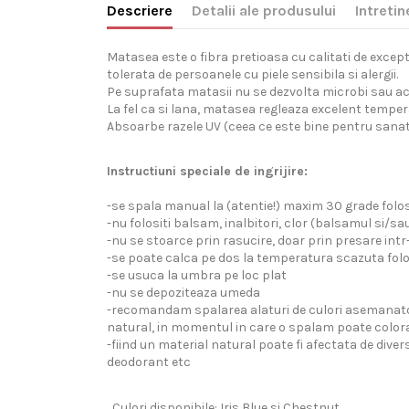
Descriere
Detalii ale produsului
Intretin
Matasea este o fibra pretioasa cu calitati de except
tolerata de persoanele cu piele sensibila si alergii.
Pe suprafata matasii nu se dezvolta microbi sau aca
La fel ca si lana, matasea regleaza excelent tempera
Absoarbe razele UV (ceea ce este bine pentru sanata
Instructiuni speciale de ingrijire:
-se spala manual la (atentie!) maxim 30 grade folos
-nu folositi balsam, inalbitori, clor (balsamul si/sa
-nu se stoarce prin rasucire, doar prin presare int
-se poate calca pe dos la temperatura scazuta folos
-se usuca la umbra pe loc plat
-nu se depoziteaza umeda
-recomandam spalarea alaturi de culori asemanatoare
natural, in momentul in care o spalam poate color
-fiind un material natural poate fi afectata de dive
deodorant etc
Culori disponibile: Iris Blue si Chestnut