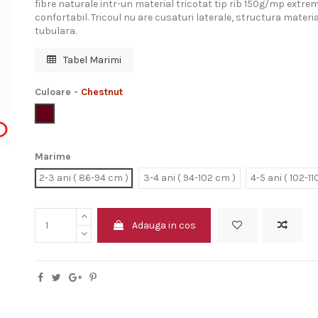
fibre naturale intr-un material tricotat tip rib 150g/mp extrem 
confortabil. Tricoul nu are cusaturi laterale, structura materia
tubulara.
Tabel Marimi
Culoare
-
Chestnut
Chestnut
Marime
2-3 ani ( 86-94 cm )
3-4 ani ( 94-102 cm )
4-5 ani ( 102-11
Adauga in cos