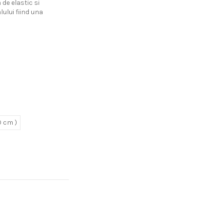
de elastic si
lului fiind una
0 cm )