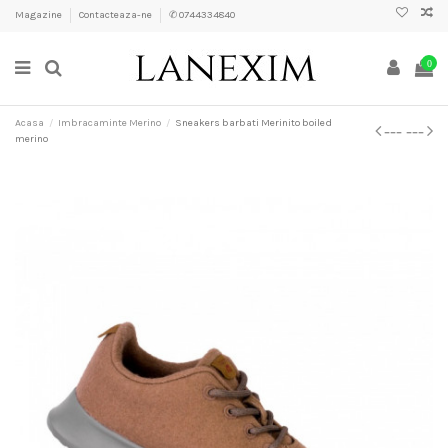
Magazine
Contacteaza-ne
✆ 0744334840
0
Acasa
Imbracaminte Merino
Sneakers barbati Merinito boiled
merino