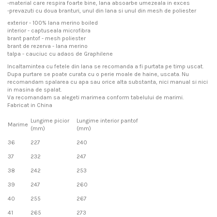
-material care respira foarte bine, lana absoarbe umezeala in exces
-prevazuti cu doua branturi, unul din lana si unul din mesh de poliester
exterior - 100% lana merino boiled
interior - captuseala microfibra
brant pantof - mesh poliester
brant de rezerva - lana merino
talpa - cauciuc cu adaos de Graphilene
Incaltamintea cu fetele din lana se recomanda a fi purtata pe timp uscat.
Dupa purtare se poate curata cu o perie moale de haine, uscata. Nu
recomandam spalarea cu apa sau orice alta substanta, nici manual si nici
in masina de spalat.
Va recomandam sa alegeti marimea conform tabelului de marimi.
Fabricat in China
Lungime picior
Lungime interior pantof
Marime
(mm)
(mm)
36
227
240
37
232
247
38
242
253
39
247
260
40
255
267
41
265
273