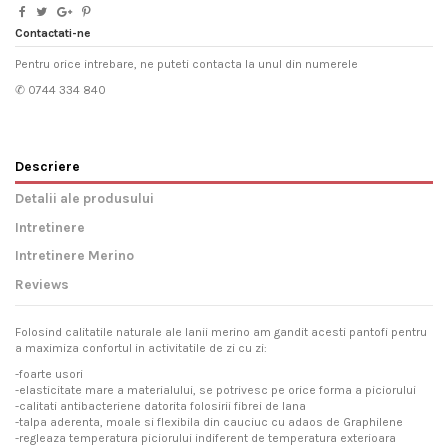
Contactati-ne
Pentru orice intrebare, ne puteti contacta la unul din numerele
✆ 0744 334 840
Descriere
Detalii ale produsului
Intretinere
Intretinere Merino
Reviews
Folosind calitatile naturale ale lanii merino am gandit acesti pantofi pentru
a maximiza confortul in activitatile de zi cu zi:
-foarte usori
-elasticitate mare a materialului, se potrivesc pe orice forma a piciorului
-calitati antibacteriene datorita folosirii fibrei de lana
-talpa aderenta, moale si flexibila din cauciuc cu adaos de Graphilene
-regleaza temperatura piciorului indiferent de temperatura exterioara