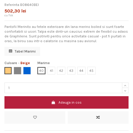
Referinta
B08640BEI
502,30 lei
cu TVA
Pantofii Merinito au fetele exterioare din lana merino boiled si sunt foarte
confortabili si usori. Talpa este dintr-un cauciuc extrem de flexibil cu adaos
de Graphilene. Sunt potriviti pentru orice activitate casual - pot fi purtati in
oras, la birou sau intr-o calatorie cu masina sau avionul.
Tabel Marimi
Culoare
-
Beige
Marime
Beige
Grey
Blue
40
41
42
43
44
45
Adauga in cos