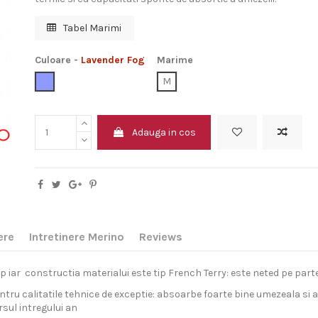
Tabel Marimi
Culoare
-
Lavender Fog
Marime
Lavender Fog
M
Adauga in cos
ere
Intretinere Merino
Reviews
iar constructia materialui este tip French Terry: este neted pe partea e
ru calitatile tehnice de exceptie: absoarbe foarte bine umezeala si ar
rsul intregului an