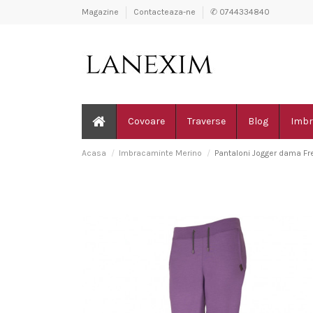
Magazine
Contacteaza-ne
✆ 0744334840
Covoare
Traverse
Blog
Imbr
Acasa
Imbracaminte Merino
Pantaloni Jogger dama Fr