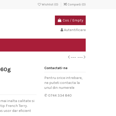
Wishlist (
0
)
Compară (
0
)
Cos
/
Empty
Autentificare
Contactati-ne
260g
Pentru orice intrebare,
ne puteti contacta la
unul din numerele
✆ 0744 334 840
ai inalta calitate si
tip French Terry.
s usor dar eficient