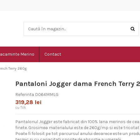
acaminte Merino
Contact
ench Terry 260g
Pantaloni Jogger dama French Terry 
Referinta
D064MMLG
319,28 lei
cu TVA
Pantalonul Jogger este fabricat din 100% lana merinos de cea m
finete. Grosimea materialului este de 260g/mp si este tricotat 
Poate fi folosit pe tot parcursul anului deoarece este un produ
termic si cu capacitati sporite de absortie a umezelii.