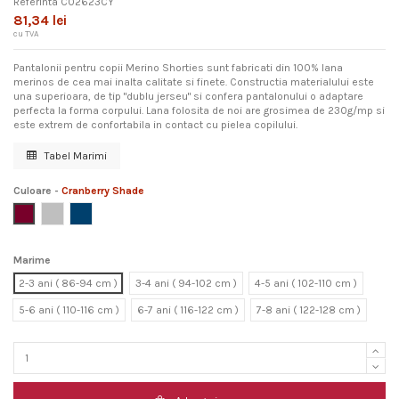
Referinta
C02623CY
81,34 lei
cu TVA
Pantalonii pentru copii Merino Shorties sunt fabricati din 100% lana
merinos de cea mai inalta calitate si finete. Constructia materialului este
una superioara, de tip "dublu jerseu" si confera pantalonului o adaptare
perfecta la forma corpului. Lana folosita de noi are grosimea de 230g/mp si
este extrem de confortabila in contact cu pielea copilului.
Tabel Marimi
Culoare
-
Cranberry Shade
Cranberry Shade
Silver Gray
Dark Denim
Marime
2-3 ani ( 86-94 cm )
3-4 ani ( 94-102 cm )
4-5 ani ( 102-110 cm )
5-6 ani ( 110-116 cm )
6-7 ani ( 116-122 cm )
7-8 ani ( 122-128 cm )