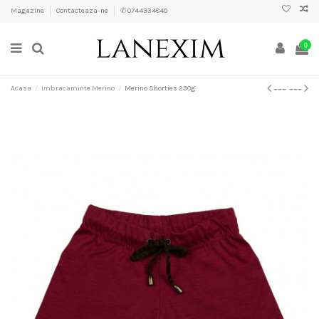
Magazine
Contacteaza-ne
✆ 0744334840
0
Acasa
Imbracaminte Merino
Merino Shorties 230g