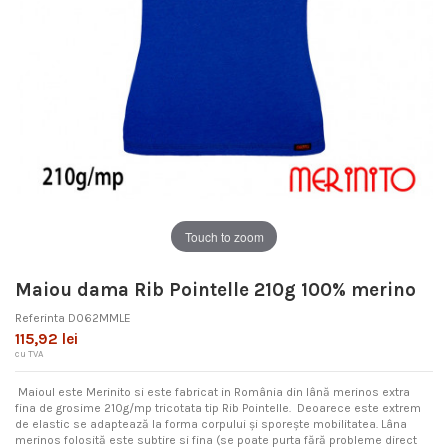
Touch to zoom
Maiou dama Rib Pointelle 210g 100% merino
Referinta
D062MMLE
115,92 lei
cu TVA
Maioul este Merinito si este fabricat in România din lână merinos extra
fina de grosime 210g/mp tricotata tip Rib Pointelle. Deoarece este extrem
de elastic se adaptează la forma corpului și sporește mobilitatea. Lâna
merinos folosită este subtire si fina (se poate purta fără probleme direct