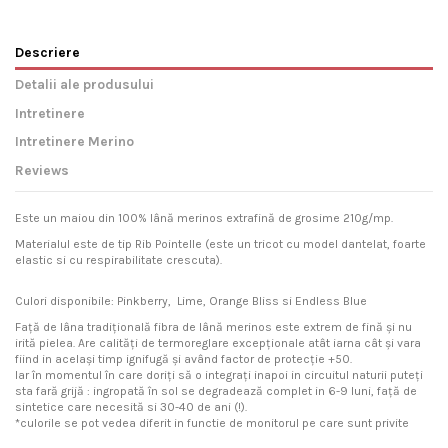
Descriere
Detalii ale produsului
Intretinere
Intretinere Merino
Reviews
Este un maiou din 100% lână merinos extrafină de grosime 210g/mp.
Materialul este de tip Rib Pointelle (este un tricot cu model dantelat, foarte
elastic si cu respirabilitate crescuta).
Culori disponibile: Pinkberry, Lime, Orange Bliss si Endless Blue
Față de lâna tradițională fibra de lână merinos este extrem de fină și nu
irită pielea. Are calități de termoreglare excepționale atât iarna cât și vara
fiind in același timp ignifugă și având factor de protecție +50.
Iar în momentul în care doriți să o integrați inapoi in circuitul naturii puteți
sta fară grijă : ingropată în sol se degradează complet in 6-9 luni, față de
sintetice care necesită si 30-40 de ani (!).
*culorile se pot vedea diferit in functie de monitorul pe care sunt privite