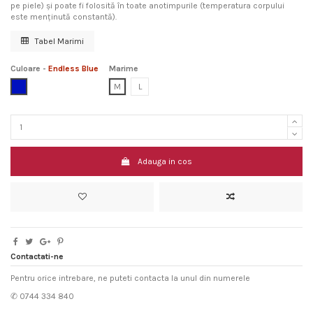
pe piele) și poate fi folosită în toate anotimpurile (temperatura corpului
este menținută constantă).
Tabel Marimi
Culoare
-
Endless Blue
Marime
Endless Blue
M
L
Adauga in cos
Contactati-ne
Pentru orice intrebare, ne puteti contacta la unul din numerele
✆ 0744 334 840