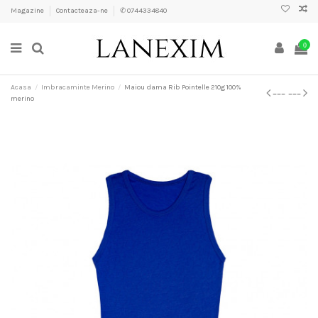
Magazine
Contacteaza-ne
✆ 0744334840
0
Acasa
Imbracaminte Merino
Maiou dama Rib Pointelle 210g 100%
merino