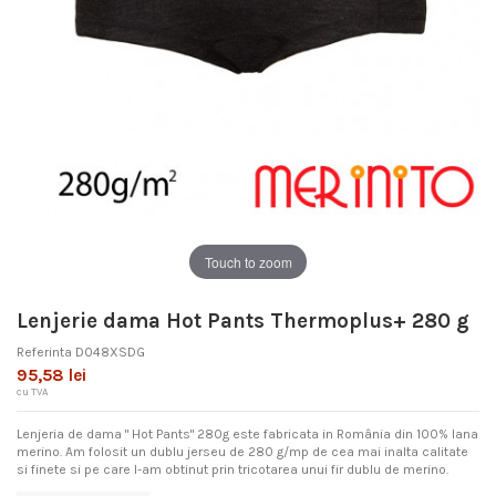
Touch to zoom
Lenjerie dama Hot Pants Thermoplus+ 280 g
Referinta
D048XSDG
95,58 lei
cu TVA
Lenjeria de dama " Hot Pants" 280g este fabricata in România din 100% lana
merino. Am folosit un dublu jerseu de 280 g/mp de cea mai inalta calitate
si finete si pe care l-am obtinut prin tricotarea unui fir dublu de merino.