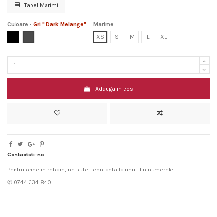
Tabel Marimi
Culoare
-
Gri " Dark Melange"
Marime
Phantom Black
Gri " Dark Melange"
XS
S
M
L
XL
Adauga in cos
Contactati-ne
Pentru orice intrebare, ne puteti contacta la unul din numerele
✆ 0744 334 840