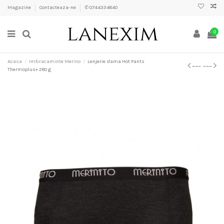
Magazine
Contacteaza-ne
✆ 0744334840
0
Acasa
Imbracaminte Merino
Lenjerie dama Hot Pants
Thermoplus+ 280 g