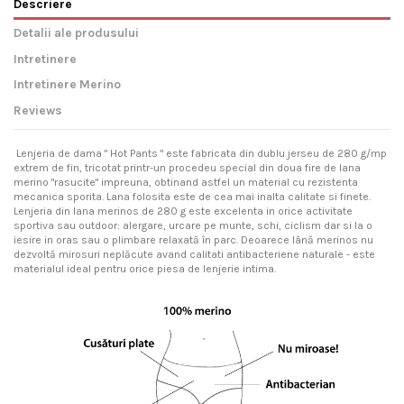
Descriere
Detalii ale produsului
Intretinere
Intretinere Merino
Reviews
Lenjeria de dama " Hot Pants " este fabricata din dublu jerseu de 280 g/mp
extrem de fin, tricotat printr-un procedeu special din doua fire de lana
merino "rasucite" impreuna, obtinand astfel un material cu rezistenta
mecanica sporita. Lana folosita este de cea mai inalta calitate si finete.
Lenjeria din lana merinos de 280 g este excelenta in orice activitate
sportiva sau outdoor: alergare, urcare pe munte, schi, ciclism dar si la o
iesire in oras sau o plimbare relaxată în parc. Deoarece lână merinos nu
dezvoltă mirosuri neplăcute avand calitati antibacteriene naturale - este
materialul ideal pentru orice piesa de lenjerie intima.