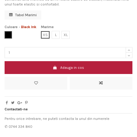
unul foarte elastic si confortabil.
Tabel Marimi
Culoare
-
Black Ink
Marime
Black Ink
XS
L
XL
Adauga in cos
Contactati-ne
Pentru orice intrebare, ne puteti contacta la unul din numerele
✆ 0744 334 840