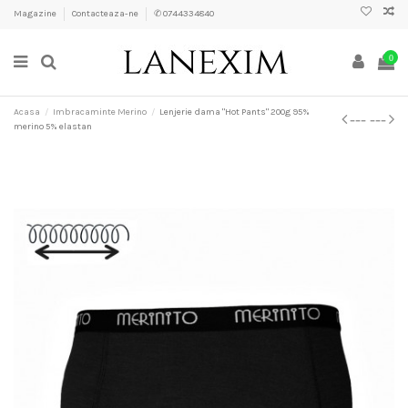
Magazine
Contacteaza-ne
✆ 0744334840
0
Acasa
Imbracaminte Merino
Lenjerie dama "Hot Pants" 200g 95%
merino 5% elastan