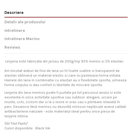
Descriere
Detalii ale produsului
Intretinere
Intretinere Merino
Reviews
Lenjeria este fabricata din jerseu de 200g/mp 95% merino si 5% elastan.
Am tricotat alaturi de firul de lana un fir foarte subtire si transparent de
elastan obtinand un material elastic si care isi pastreaza forma initiala.
Hainele din lana in combinatie cu elastan au o flexibiliate sporita, urmeaza
forma corpului si dau confort si libertate de miscare sporita.
Lenjeria din lana merinos poate fi purtata pe tot parcursul anului si este
excelenta in orice activitate sportiva sau outdoor: alergare, urcare pe
munte, schi, ciclism dar si la o iesire in oras sau o plimbare relaxată în
parc. Deoarece lână merinos nu dezvoltă mirosuri neplăcute avand calitati
antibacteriene naturale - este materialul ideal pentru orice piesa de
lenjerie intima.
Stil "Hot Pants"
Culori disponibile : Black Ink