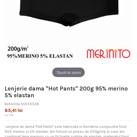
Touch to zoom
Lenjerie dama "Hot Pants" 200g 95% merino
5% elastan
Referinta
D072XSXK
85,41 lei
cu TVA
Lenjeria de dama "Hot Pants" este fabricata in România compozitia fiind
95% merino si 5% elastan. Am folosit un jerseu de 200g/mp in care am
combinat lana merinos cu un fir foarte subtire de elastan, materialul fiind