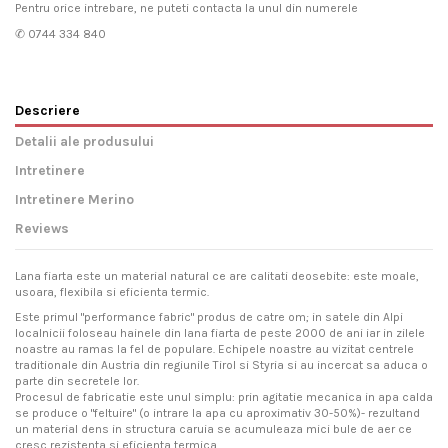
Pentru orice intrebare, ne puteti contacta la unul din numerele
✆ 0744 334 840
Descriere
Detalii ale produsului
Intretinere
Intretinere Merino
Reviews
Lana fiarta este un material natural ce are calitati deosebite: este moale,
usoara, flexibila si eficienta termic.
Este primul "performance fabric" produs de catre om; in satele din Alpi
localnicii foloseau hainele din lana fiarta de peste 2000 de ani iar in zilele
noastre au ramas la fel de populare. Echipele noastre au vizitat centrele
traditionale din Austria din regiunile Tirol si Styria si au incercat sa aduca o
parte din secretele lor.
Procesul de fabricatie este unul simplu: prin agitatie mecanica in apa calda
se produce o "feltuire" (o intrare la apa cu aproximativ 30-50%)- rezultand
un material dens in structura caruia se acumuleaza mici bule de aer ce
cresc rezistenta si eficienta termica.