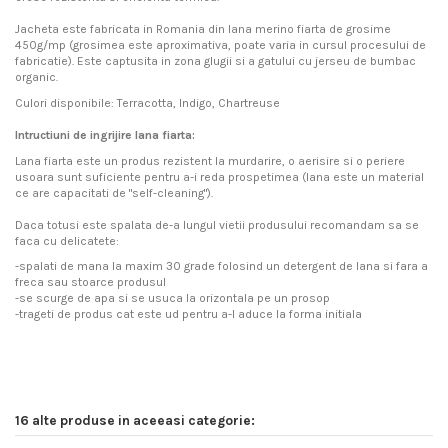
Jacheta este fabricata in Romania din lana merino fiarta de grosime
450g/mp (grosimea este aproximativa, poate varia in cursul procesului de
fabricatie). Este captusita in zona glugii si a gatului cu jerseu de bumbac
organic.
Culori disponibile: Terracotta, Indigo, Chartreuse
Intructiuni de ingrijire lana fiarta:
Lana fiarta este un produs rezistent la murdarire, o aerisire si o periere
usoara sunt suficiente pentru a-i reda prospetimea (lana este un material
ce are capacitati de "self-cleaning").
Daca totusi este spalata de-a lungul vietii produsului recomandam sa se
faca cu delicatete:
-spalati de mana la maxim 30 grade folosind un detergent de lana si fara a
freca sau stoarce produsul
-se scurge de apa si se usuca la orizontala pe un prosop
-trageti de produs cat este ud pentru a-l aduce la forma initiala
In stoc
Recomandări privind exploatarea şi întreţinerea covoarelor și articolelor de
Produsele "Merinito" folosesc o lână de cea mai bună calitate. Pentru a te
4 Produse
No reviews
Write review
covoare plușate din lână
bucura timp îndelungat de proprietățile extraordinare ale ei, iţi facem
următoarele recomandari:
16 alte produse in aceeasi categorie:
Stimate client! Vă mulţumim pentru alegerea Dumneavoastră!
Aţi achiziţionat un covor de lână cu densitatea înaltă a firelor de pluş,
- se spală automat la program special de lana (maxim 400 de rotatii) sau