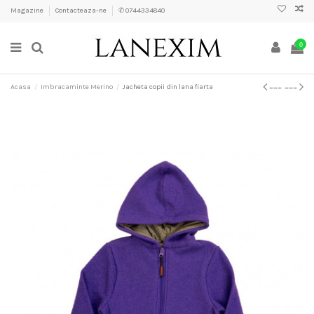
Magazine
Contacteaza-ne
✆ 0744334840
0
Acasa
Imbracaminte Merino
Jacheta copii din lana fiarta