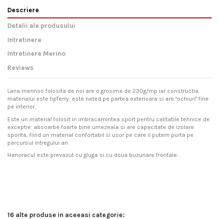
Descriere
Detalii ale produsului
Intretinere
Intretinere Merino
Reviews
Lana merinos folosita de noi are o grosime de 230g/mp iar constructia
materialui este tipTerry: este neted pe partea exterioara si are "ochiuri" fine
pe interior.
Este un material folosit in imbracamintea sport pentru calitatile tehnice de
exceptie: absoarbe foarte bine umezeala si are capacitate de izolare
sporita, fiind un material confortabil si usor pe care il putem purta pe
parcursul intregului an
Hanoracul este prevazut cu gluga si cu doua buzunare frontale.
In stoc
Recomandări privind exploatarea şi întreţinerea covoarelor și articolelor de
Produsele "Merinito" folosesc o lână de cea mai bună calitate. Pentru a te
8 Produse
No reviews
Write review
covoare plușate din lână
bucura timp îndelungat de proprietățile extraordinare ale ei, iţi facem
următoarele recomandari:
16 alte produse in aceeasi categorie:
Stimate client! Vă mulţumim pentru alegerea Dumneavoastră!