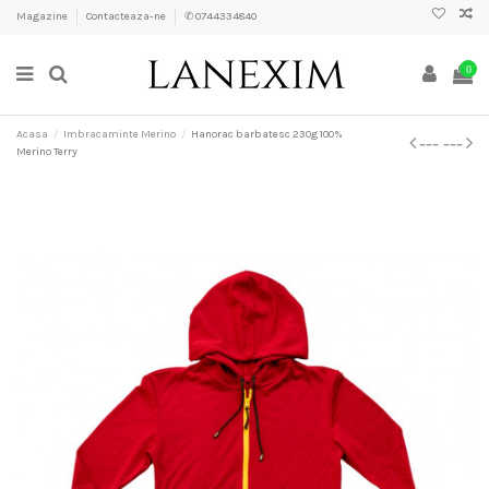
Magazine
Contacteaza-ne
✆ 0744334840
0
Acasa
Imbracaminte Merino
Hanorac barbatesc 230g 100%
Merino Terry