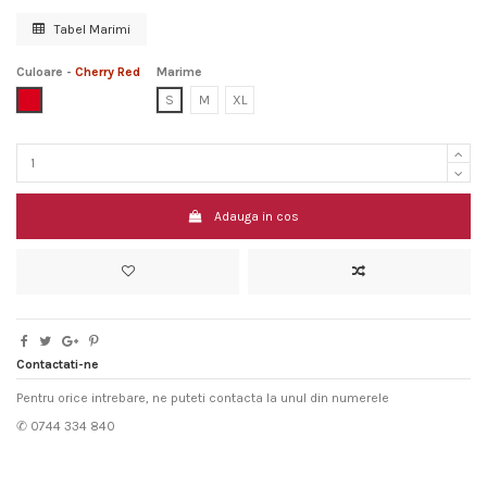
Tabel Marimi
Culoare
-
Cherry Red
Marime
Cherry Red
S
M
XL
Adauga in cos
Contactati-ne
Pentru orice intrebare, ne puteti contacta la unul din numerele
✆ 0744 334 840