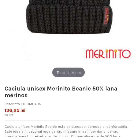
Touch to zoom
Caciula unisex Merinito Beanie 50% lana
merinos
Referinta
E019MUABN
136,25 lei
cu TVA
Caciula unisex Merinito Beanie este calduroasa, comoda si confortabila.
Este ideala in sezonul rece pentru miscare in aer liber dar si pentru
completarea tinutei urbane, de zi cu zi. Compozitia este de 50% lana