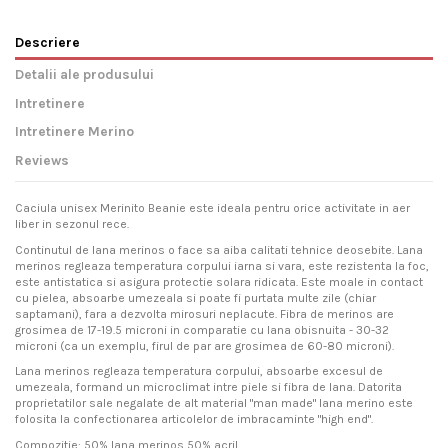
Descriere
Detalii ale produsului
Intretinere
Intretinere Merino
Reviews
Caciula unisex Merinito Beanie este ideala pentru orice activitate in aer
liber in sezonul rece.
Continutul de lana merinos o face sa aiba calitati tehnice deosebite.
Lana
merinos regleaza temperatura corpului iarna si vara, este rezistenta la foc,
este antistatica si asigura protectie solara ridicata. Este moale in contact
cu pielea, absoarbe umezeala si poate fi purtata multe zile (chiar
saptamani), fara a dezvolta mirosuri neplacute. Fibra de merinos are
grosimea de 17-19.5 microni in comparatie cu lana obisnuita - 30-32
microni (ca un exemplu, firul de par are grosimea de 60-80 microni).
Lana merinos regleaza temperatura corpului, absoarbe excesul de
umezeala, formand un microclimat intre piele si fibra de lana. Datorita
proprietatilor sale negalate de alt material "man made" lana merino este
folosita la confectionarea articolelor de imbracaminte "high end".
Compozitie: 50% lana merinos 50% acril.