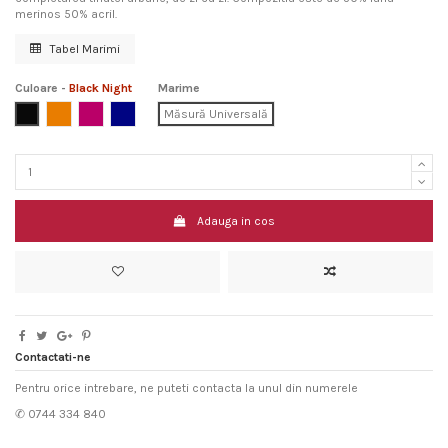
merinos 50% acril.
Tabel Marimi
Culoare
-
Black Night
Marime
Black Night
Orange Spice
Magenta Raspberry
Blue Ribbon
Măsură Universală
Adauga in cos
Contactati-ne
Pentru orice intrebare, ne puteti contacta la unul din numerele
✆ 0744 334 840