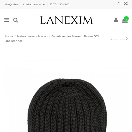
Magazine
Contacteaza-ne
✆ 0744334840
0
Acasa
Imbracaminte Merino
Caciula unisex Merinito Beanie 50%
lana merinos